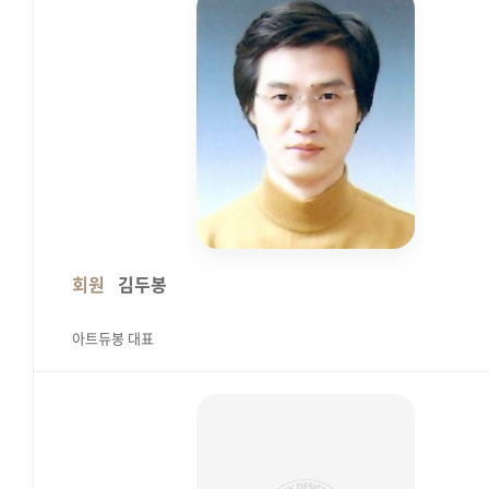
회원
김두봉
아트듀봉 대표