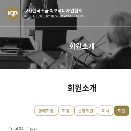
(사)한국귀금속보석디자인협회
KOREA JEWELRY DESIGN ASSOCIATION
회원소개
회원소개
명예회장
회장
운영위원
이사
회원
Total
32
/
1 page