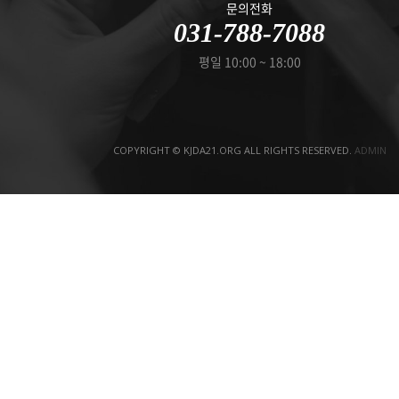
문의전화
031-788-7088
평일 10:00 ~ 18:00
COPYRIGHT © KJDA21.ORG ALL RIGHTS RESERVED.
ADMIN