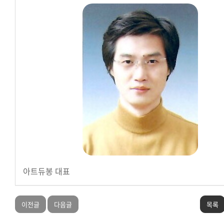
아트듀봉 대표
이전글
다음글
목록