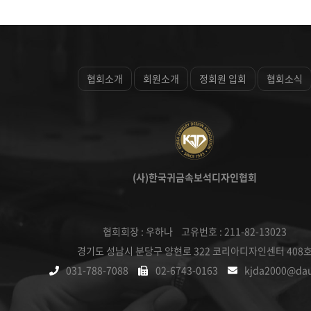
협회소개
회원소개
정회원 입회
협회소식
(사)한국귀금속보석디자인협회
협회회장 : 우하나 고유번호 : 211-82-13023
경기도 성남시 분당구 양현로 322 코리아디자인센터 408
031-788-7088
02-6743-0163
kjda2000@da