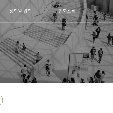
정회원 입회
협회소식
정회원 입회 안내
공지사항
회원전시소식
디자인공모전
포토갤러리
보도자료