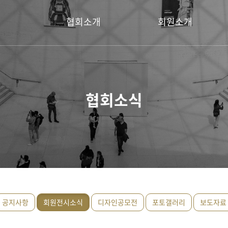
협회소개
회원소개
회장 인사말
명예회장
설립취지
회장
협회소식
연혁
운영위원
이사
회원
공지사항
회원전시소식
디자인공모전
포토갤러리
보도자료