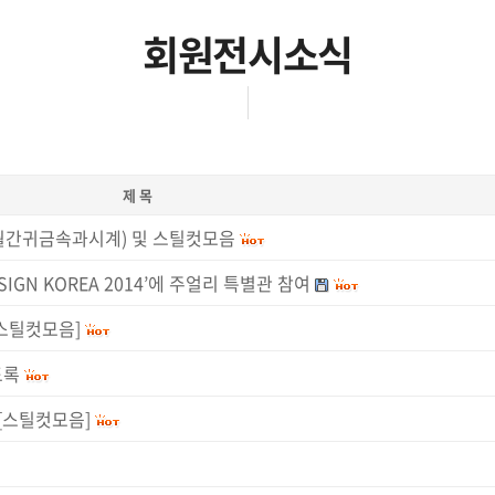
회원전시소식
제 목
자료(월간귀금속과시계) 및 스틸컷모음
GN KOREA 2014’에 주얼리 특별관 참여
[스틸컷모음]
도록
 [스틸컷모음]