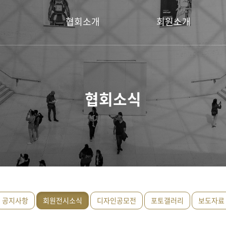
협회소개
회원소개
회장 인사말
명예회장
설립취지
회장
협회소식
연혁
운영위원
이사
회원
공지사항
회원전시소식
디자인공모전
포토갤러리
보도자료