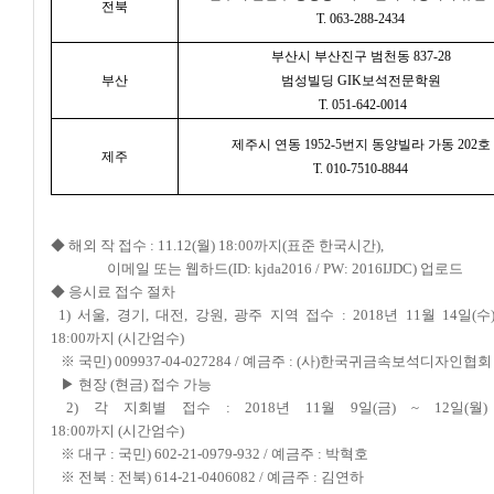
전북
T. 063-288-2434
부산시 부산진구 범천동 837-28
부산
범성빌딩 GIK보석전문학원
T. 051-642-0014
제주시 연동 1952-5번지 동양빌라 가동 202호
제주
T. 010-7510-8844
◆ 해외 작 접수 :
11.12(월) 18:00까지(표준 한국시간),
이메일 또는 웹하드(ID: kjda2016 / PW: 2016IJDC) 업로드
◆ 응시료 접수 절차
1)
서울, 경기, 대전, 강원, 광주 지역 접수 : 2018년 11월 14일(수)
18:00까지
(시간엄수)
※ 국민) 009937-04-027284 / 예금주 : (사)한국귀금속보석디자인협회
▶ 현장 (현금) 접수 가능
2)
각 지회별 접수 : 2018년 11월 9일(금) ~ 12일(월) 
18:00까지
(시간엄수)
※ 대구 : 국민) 602-21-0979-932 / 예금주 : 박혁호
※ 전북 : 전북) 614-21-0406082 / 예금주 : 김연하