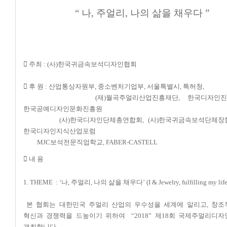
“
나, 주얼리, 나의 삶을 채우다
”
 주최
:
(사)한국귀금속보석디자인협회
 후 원 :
산업통상자원부, 중소벤처기업부, 서울특별시, 특허청,
(재)월곡주얼리산업진흥재단,
한국디자인진흥
한국공예디자인문화진흥원
(사)한국디자인단체총연합회, (사)한국귀금속보석단체장협의
한국디자인지식산업포럼
MJC보석전문직업학교, FABER-CASTELL
 내 용
1. THEME
:
‘나, 주얼리, 나의 삶을 채우다’ (I & Jewelry, fulfilling my life
본 협회는 대한민국 주얼리 산업의 우수성을 세계에 알리고, 창조
혁신과 경쟁력을 드높이기 위하여 “2018” 제18회 국제주얼리디
개최합니다.