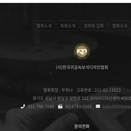
협회소개
회원소개
정회원 입회
협회소식
(사)한국귀금속보석디자인협회
협회회장 : 우하나 고유번호 : 211-82-13023
경기도 성남시 분당구 양현로 322 코리아디자인센터 408
031-788-7088
02-6743-0163
kjda2000@da
문의전화