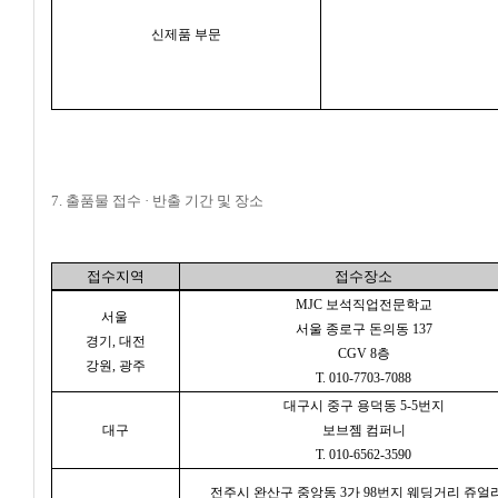
신제품 부문
7. 출품물 접수 · 반출 기간 및 장소
접수지역
접수장소
MJC 보석직업전문학교
서울
서울 종로구 돈의동 137
경기, 대전
CGV 8층
강원, 광주
T. 010-7703-7088
대구시 중구 용덕동 5-5번지
대구
보브젬 컴퍼니
T. 010-6562-3590
전주시 완산구 중앙동 3가 98번지 웨딩거리 쥬얼