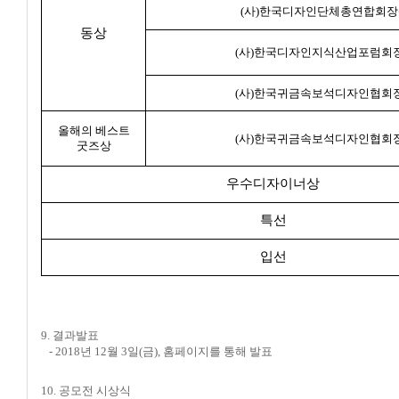
(사)한국디자인단체총연합회
동상
(사)한국디자인지식산업포럼회
(사)한국귀금속보석디자인협회
올해의 베스트
(사)한국귀금속보석디자인협회
굿즈상
우수디자이너상
특선
입선
9. 결과발표
-
2018년 12월 3일(금)
, 홈페이지를 통해 발표
10. 공모전 시상식