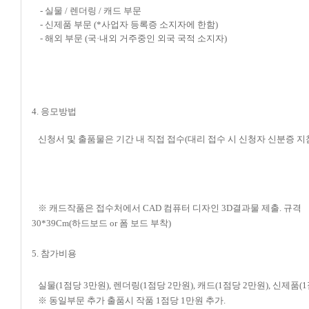
- 실물 / 렌더링 / 캐드 부문
- 신제품 부문
(*사업자 등록증 소지자에 한함)
- 해외 부문 (국·내외 거주중인 외국 국적 소지자)
4. 응모방법
신청서 및
출품물은
기간 내 직접 접수(
대리 접수 시 신
청자 신분증 지
※ 캐드작품은 접수처에서 CAD 컴퓨터 디자인 3D결과물 제출. 규격
30*39Cm(하드보드 or 폼 보드 부착)
5. 참가비용
실물(1점당 3만원), 렌더링(1점당 2만원), 캐드(1점당 2만원), 신제품(
※ 동일부문 추가 출품시 작품 1점당 1만원 추가.