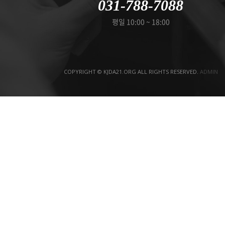
031-788-7088
평일 10:00 ~ 18:00
COPYRIGHT © KJDA21.ORG ALL RIGHTS RESERVED.
ADMIN