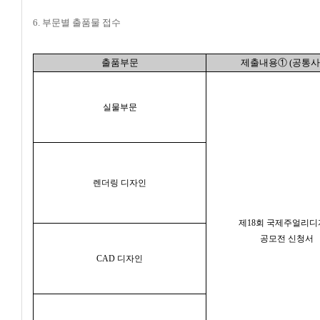
6. 부문별 출품물 접수
출품부문
제출내용
①
(공통사
실물부문
렌더링 디자인
제18회 국제주얼리디
공모전 신청서
CAD 디자인