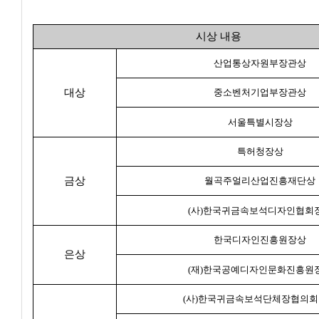
시상 내용
산업통상자원부장관상
대상
중소벤처기업부장관상
서울특별시장상
특허청장상
금상
월곡주얼리산업진흥재단상
(사)한국귀금속보석디자인협회
한국디자인진흥원장상
은상
(재)한국공예디자인문화진흥원
(사)한국귀금속보석단체장협의