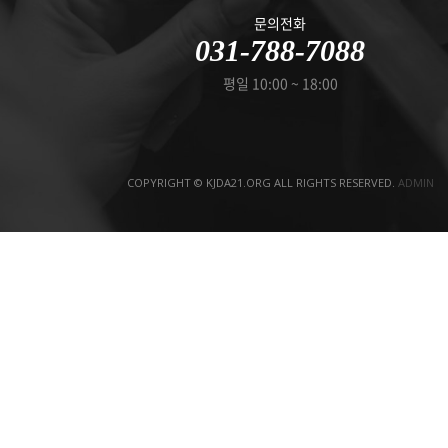
문의전화
031-788-7088
평일 10:00 ~ 18:00
COPYRIGHT © KJDA21.ORG ALL RIGHTS RESERVED.
ADMIN