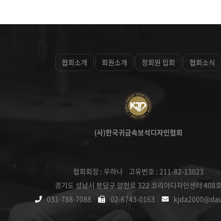
협회소개
회원소개
정회원 입회
협회소식
(사)한국귀금속보석디자인협회
협회회장 : 우하나 고유번호 : 211-82-13023
경기도 성남시 분당구 양현로 322 코리아디자인센터 408
031-788-7088
02-6743-0163
kjda2000@da