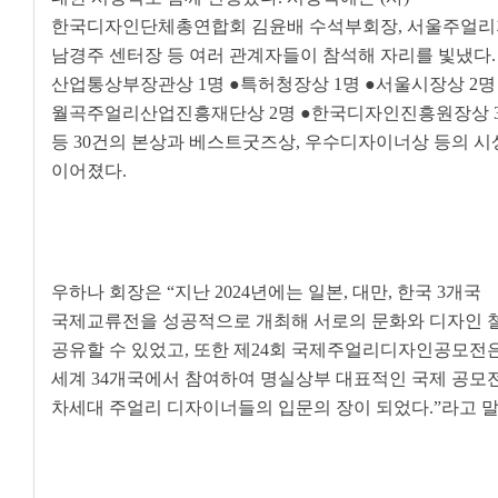
한국디자인단체총연합회 김윤배 수석부회장
,
서울주얼리
남경주 센터장 등 여러 관계자들이 참석해 자리를 빛냈다
.
산업통상부장관상
1
명
●
특허청장상
1
명
●
서울시장상
2
명
월곡주얼리산업진흥재단상
2
명
●
한국디자인진흥원장상
등
30
건의 본상과 베스트굿즈상
,
우수디자이너상 등의 시
이어졌다
.
우하나 회장은
“
지난
2024
년에는 일본
,
대만
,
한국
3
개국
국제교류전을 성공적으로 개최해 서로의 문화와 디자인 
공유할 수 있었고
,
또한 제
24
회 국제주얼리디자인공모전
세계
34
개국에서 참여하여 명실상부 대표적인 국제 공모
차세대 주얼리 디자이너들의 입문의 장이 되었다
.”
라고 