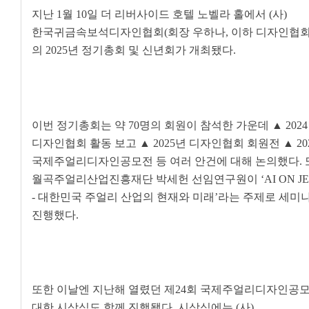
지난
1
월
10
일 더 리버사이드 호텔 노벨라 홀에서
(
사
)
한국귀금속보석디자인협회
(
회장 우하나
,
이하 디자인협
의
2025
년 정기총회 및 신년회가 개최됐다
.
이번 정기총회는 약
70
명의 회원이 참석한 가운데
▲ 2024
디자인협회 활동 보고
▲ 2025
년 디자인협회 회원전
▲ 20
국제주얼리디자인공모전 등 여러 안건에 대해 논의했다
.
월곡주얼리산업진흥재단 박세헌 선임연구원이
‘AI ON 
-
대한민국 주얼리 산업의 현재와 미래
’
라는 주제로 세미
진행했다
.
또한 이날엔 지난해 열렸던 제
24
회 국제주얼리디자인공
대한 시상식도 함께 진행됐다
.
시상식에는
(
사
)