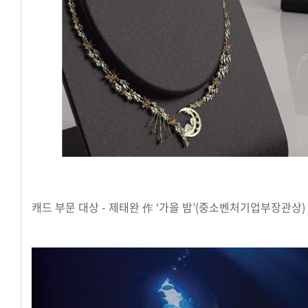
캐드 부문 대상 - 제태완 作 ‘가을 밤’(중소벤처기업부장관상)