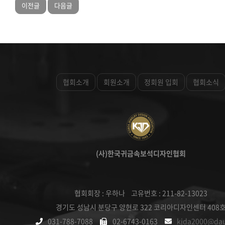
이전글
다음글
협회소개
회원소개
정회원 입회
협회소식
(사)한국귀금속보석디자인협회
협회회장 : 우하나 고유번호 : 211-82-13023
경기도 성남시 분당구 양현로 322 코리아디자인센터 408
031-788-7088
02-6743-0163
kjda2000@da