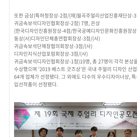
또한 금상(특허청장상-2점/(재)월곡주얼리산업진흥재단상-3점
귀금속보석디자인협회장상-2점) 7명, 은상
(한국디자인진흥원장상-4점/한국공예디자인문화진흥원장상-3
동상(사)디자인단체총연합회장상-3점/(사)
귀금속보석단체장협의회장상-3점/(사)
디자인지식산업포럼회장상-3점/(사)
귀금속보석디자인협회장상-1점)10명, 총 27명이 각각 본상
수상했으며 ‘2019 베스트 굿즈상’은 국내 주얼리 디자인 산
64개 업체가 선정됐다. 그 외에도 다수의 우수디자이너상, 특
입선작품이 선정됐다.