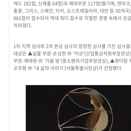
캐드 182점, 신제품 64점)과 해외부문 117점(벨기에, 덴마크
홍콩, 그리스, 스페인, 터키, 오스트레일리아, 대만 등 30개국)
881점이 접수되어 역대 최다 접수로 치열한 경쟁 속에서 성
치러졌다.
1차 지역 심사와 2차 본상 심사의 엄정한 심사를 거친 심사
대상은 ▲실물 부문-손성현 作 ‘이상’(산업통상자원부장관상)
부문-제태완 作 ‘가을 밤’(중소벤처기업부장관상), ▲렌더링 
오주향 作 ‘내 삶의 이야기’(서울특별시장상)가 선정됐다.