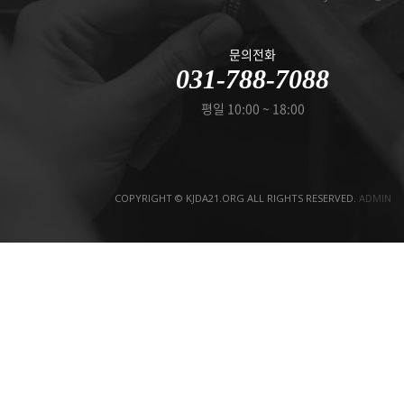
문의전화
031-788-7088
평일 10:00 ~ 18:00
COPYRIGHT © KJDA21.ORG ALL RIGHTS RESERVED.
ADMIN