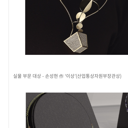
실물 부문 대상 - 손성현 作 ‘이상’(산업통상자원부장관상)