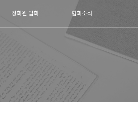
정회원 입회
협회소식
정회원 입회 안내
공지사항
회원전시소식
디자인공모전
포토갤러리
보도자료