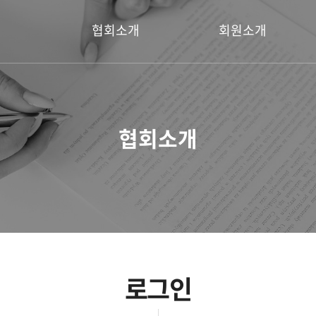
협회소개
회원소개
회장 인사말
명예회장
설립취지
회장
협회소개
연혁
운영위원
이사
회원
로그인