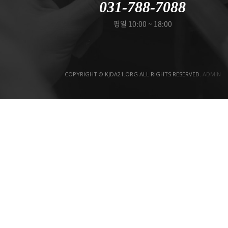
031-788-7088
평일 10:00 ~ 18:00
COPYRIGHT © KJDA21.ORG ALL RIGHTS RESERVED.
ADMIN