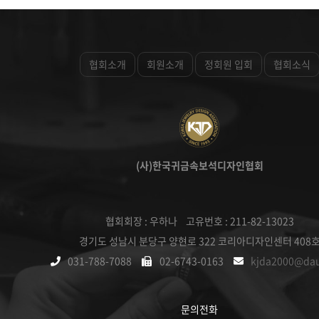
협회소개
회원소개
정회원 입회
협회소식
(사)한국귀금속보석디자인협회
협회회장 : 우하나 고유번호 : 211-82-13023
경기도 성남시 분당구 양현로 322 코리아디자인센터 408
031-788-7088
02-6743-0163
kjda2000@da
문의전화