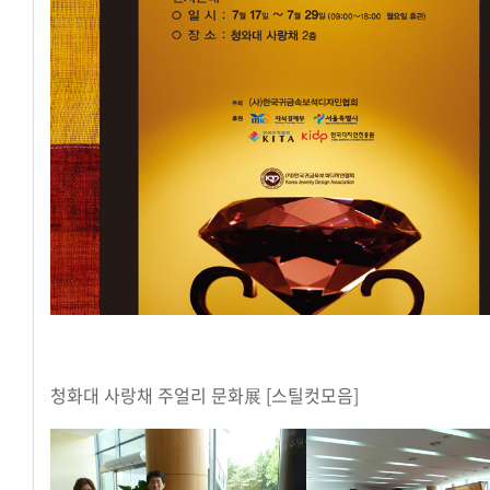
청화대 사랑채 주얼리 문화展 [스틸컷모음]